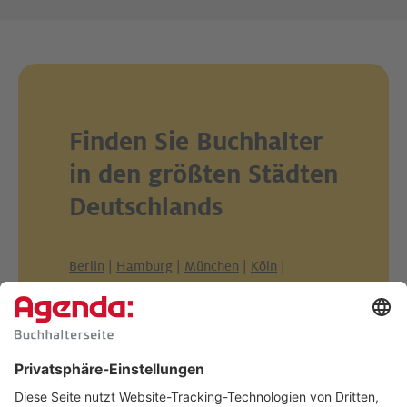
Finden Sie Buchhalter
in den größten Städten
Deutschlands
Berlin
|
Hamburg
|
München
|
Köln
|
Frankfurt am Main
|
Stuttgart
|
Düsseldorf
|
Dortmund
|
Essen
|
Leipzig
|
Bremen
|
Dresden
|
Hannover
|
Nürnberg
|
Duisburg
|
Bochum
|
Wuppertal
|
Bielefeld
|
Bonn
|
Mannheim
|
Karlsruhe
|
Münster
|
Wiesbaden
|
Augsburg
|
Gelsenkirchen