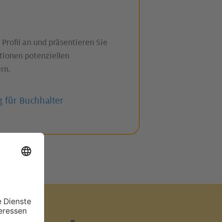
 Profil an und präsentieren Sie
ationen potenziellen
rn.
g für Buchhalter