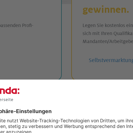
gewinnen.
assenden Profi-
Legen Sie kostenlos ein
sich mit Ihren Qualifik
Mandanten/Arbeitgebe
Selbstvermarktun