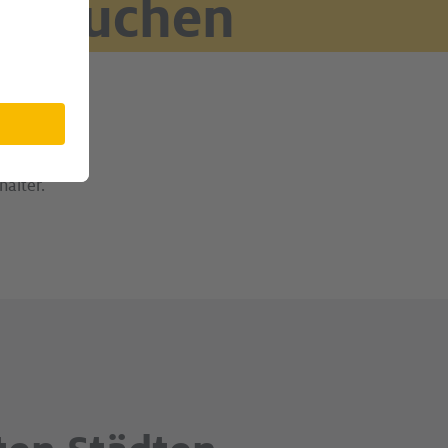
it suchen
bung
alter.