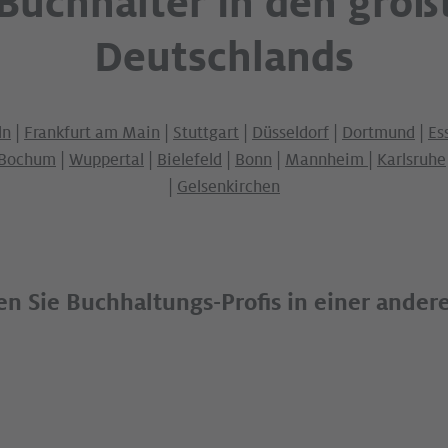
 Buchhalter in den größ
Deutschlands
ln
|
Frankfurt am Main
|
Stuttgart
|
Düsseldorf
|
Dortmund
|
Es
Bochum
|
Wuppertal
|
Bielefeld
|
Bonn
|
Mannheim
|
Karlsruhe
|
Gelsenkirchen
n Sie Buchhaltungs-Profis in einer ander