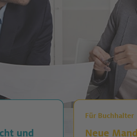
Für Buchhalter
cht und
Neue Mand