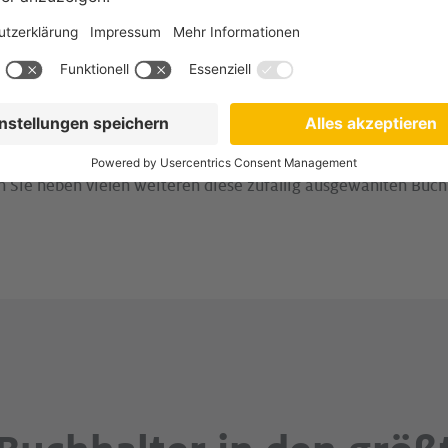
er deutschlandwe
hhalter in Ihrer Umge
n Sie neben vielen weiteren diese zufällig ausgewählten Buchh