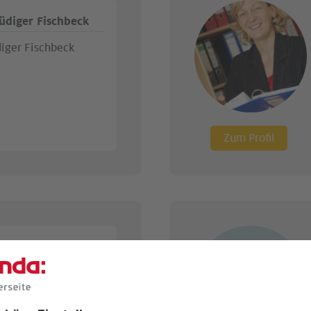
üdiger Fischbeck
iger Fischbeck
Zum Profil
ueline Westphal