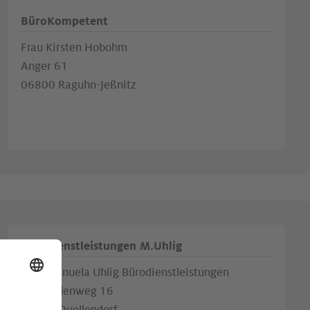
BüroKompetent
Frau Kirsten Hobohm
Anger 61
06800 Raguhn-Jeßnitz
Bürodienstleistungen M.Uhlig
Frau Manuela Uhlig Bürodienstleistungen
Berglindenweg 16