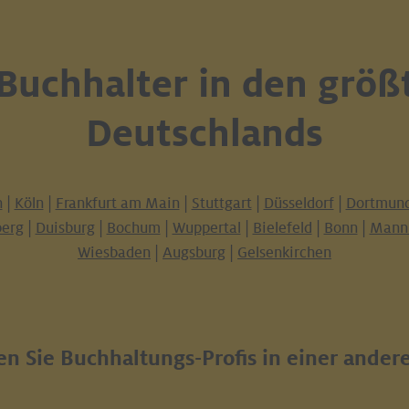
 Buchhalter in den größ
Deutschlands
n
|
Köln
|
Frankfurt am Main
|
Stuttgart
|
Düsseldorf
|
Dortmun
erg
|
Duisburg
|
Bochum
|
Wuppertal
|
Bielefeld
|
Bonn
|
Mann
Wiesbaden
|
Augsburg
|
Gelsenkirchen
n Sie Buchhaltungs-Profis in einer ander