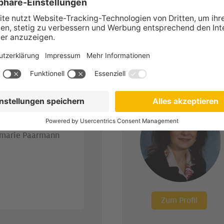
ßnitz
Zum Profil
sgesellschaft mbH
demarie Paarmann
Zum Profil