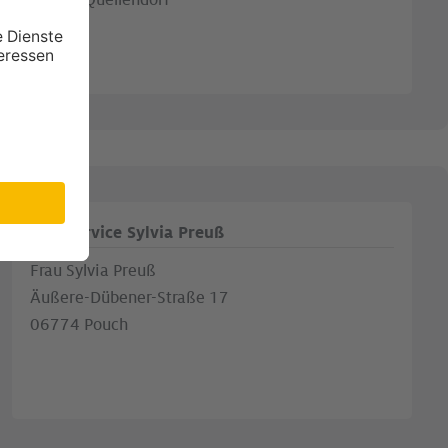
06386 Quellendorf
Büroservice Sylvia Preuß
Frau Sylvia Preuß
Äußere-Dübener-Straße 17
06774 Pouch