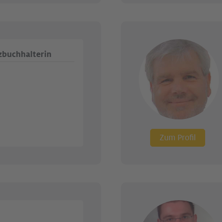
nzbuchhalterin
Zum Profil