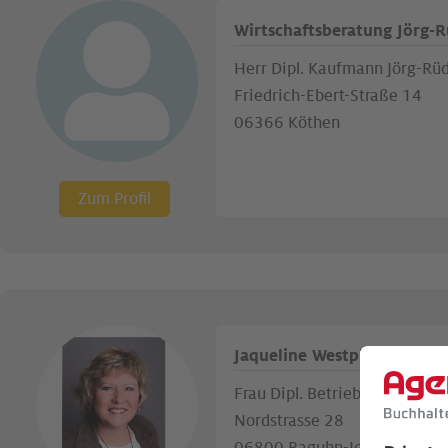
Wirtschaftsberatung Jörg-R
Herr Dipl. Kaufmann Jörg-Rüd
Friedrich-Ebert-Straße 14
06366 Köthen
Zum Profil
Jaqueline Westphal
Frau Dipl. Betriebswirtin Jaq
Nordstrasse 28