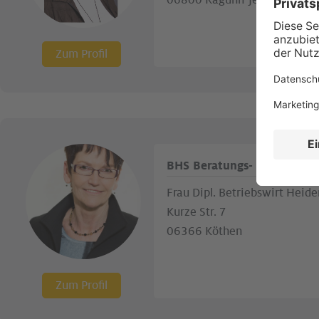
06800 Raguhn-Jeßnitz OT Je
Zum Profil
BHS Beratungs- und Handel
Frau Dipl. Betriebswirt Hei
Kurze Str. 7
06366 Köthen
Zum Profil