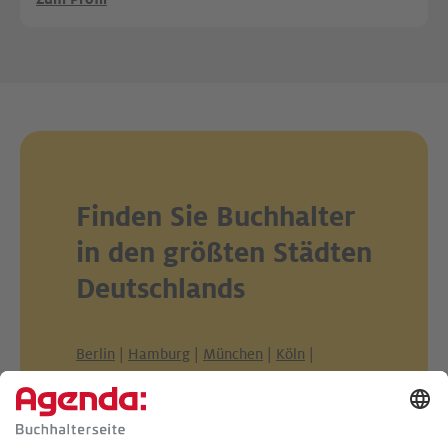
Finden Sie Buchhalter
in den größten Städten
Deutschlands
Berlin
|
Hamburg
|
München
|
Köln
|
Frankfurt am Main
|
Stuttgart
|
Düsseldorf
|
Dortmund
|
Essen
|
Leipzig
|
Bremen
|
Dresden
|
Hannover
|
Nürnberg
|
Duisburg
|