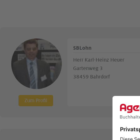
SBLohn
Herr Karl-Heinz Heuer
Gartenweg 3
38459 Bahrdorf
Zum Profil