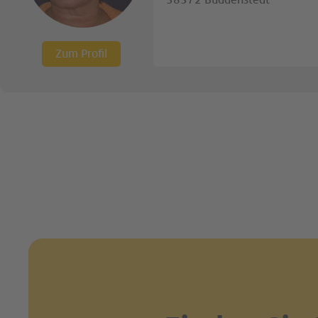
38372 Büddenstedt
Zum Profil