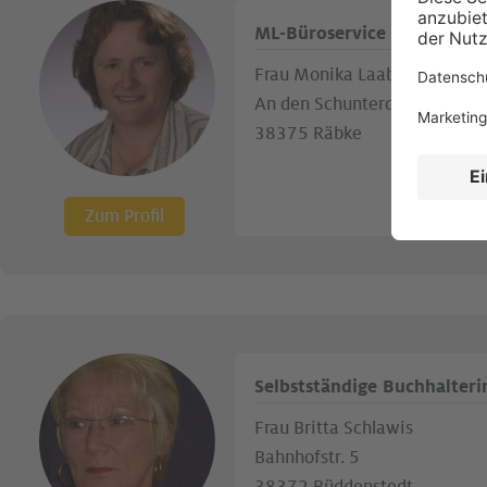
ML-Büroservice und Dienst
Frau Monika Laabe
An den Schunterquellen 31
38375 Räbke
Zum Profil
Selbstständige Buchhalteri
Frau Britta Schlawis
Bahnhofstr. 5