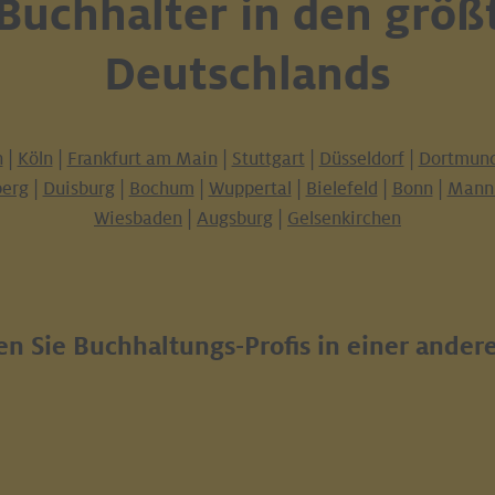
 Buchhalter in den größ
Deutschlands
n
|
Köln
|
Frankfurt am Main
|
Stuttgart
|
Düsseldorf
|
Dortmun
erg
|
Duisburg
|
Bochum
|
Wuppertal
|
Bielefeld
|
Bonn
|
Mann
Wiesbaden
|
Augsburg
|
Gelsenkirchen
n Sie Buchhaltungs-Profis in einer ander