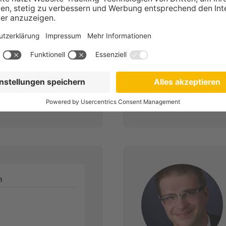
leistungen OHG
Zum Profil
n