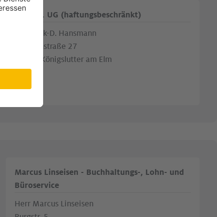
D.-D. H. UG (haftungsbeschränkt)
Herr Dirk-D. Hansmann
Westernstraße 27
38154 Königslutter am Elm
Marcus Linseisen - Buchhaltungs-, Lohn- und
Büroservice
Herr Marcus Linseisen