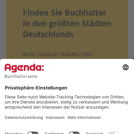
Finden Sie Buchhalter
in den größten Städten
Deutschlands
Berlin
|
Hamburg
|
München
|
Köln
|
Frankfurt am Main
|
Stuttgart
|
Düsseldorf
|
Dortmund
|
Essen
|
Leipzig
|
Bremen
|
Dresden
|
Hannover
|
Nürnberg
|
Duisburg
|
Bochum
|
Wuppertal
|
Bielefeld
|
Bonn
|
Mannheim
|
Karlsruhe
|
Münster
|
Wiesbaden
|
Augsburg
|
Gelsenkirchen
Benötigen Sie Buchhaltungs-