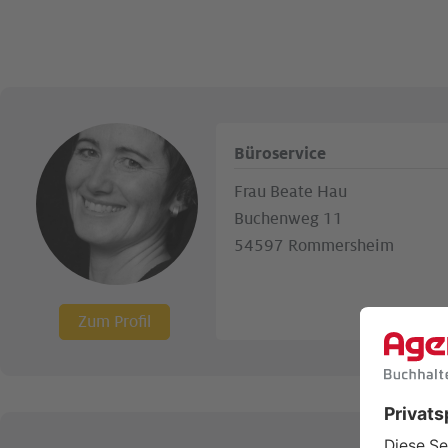
Büroservice
Frau Beate Hau
Buchenweg 11
54597 Rommersheim
Zum Profil