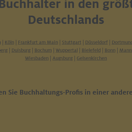
 Buchhalter in den größ
Deutschlands
n
|
Köln
|
Frankfurt am Main
|
Stuttgart
|
Düsseldorf
|
Dortmun
erg
|
Duisburg
|
Bochum
|
Wuppertal
|
Bielefeld
|
Bonn
|
Mann
Wiesbaden
|
Augsburg
|
Gelsenkirchen
n Sie Buchhaltungs-Profis in einer ander