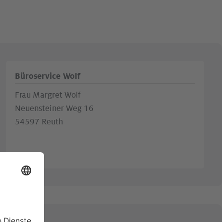
Büroservice Wolf
Frau Margret Wolf
Neuensteiner Weg 16
54597 Reuth