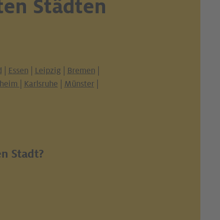
ten Städten
d
|
Essen
|
Leipzig
|
Bremen
|
heim
|
Karlsruhe
|
Münster
|
en Stadt?