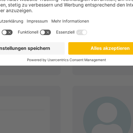
lt
 AfW Otto Schloß
Zum Profil