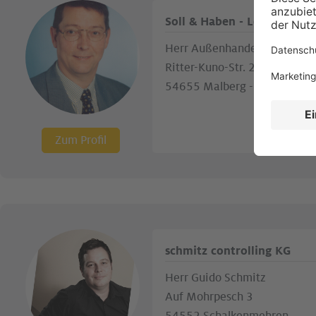
Soll & Haben - Lohn & Geha
Herr Außenhandelsfachwirt -
Ritter-Kuno-Str. 24
54655 Malberg - Eifel
Zum Profil
schmitz controlling KG
Herr Guido Schmitz
Auf Mohrpesch 3