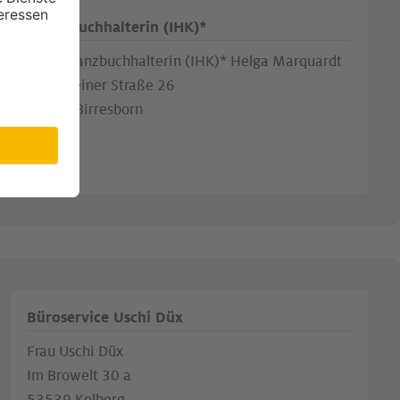
Bilanzbuchhalterin (IHK)*
Frau Bilanzbuchhalterin (IHK)* Helga Marquardt
Gerolsteiner Straße 26
54574 Birresborn
Büroservice Uschi Düx
Frau Uschi Düx
Im Browelt 30 a