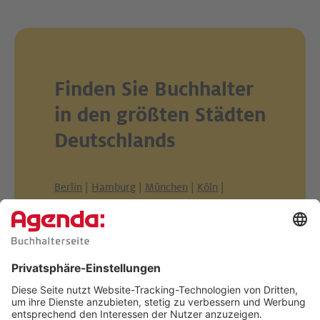
Finden Sie Buchhalter
in den größten Städten
Deutschlands
Berlin
|
Hamburg
|
München
|
Köln
|
Frankfurt am Main
|
Stuttgart
|
Düsseldorf
|
Dortmund
|
Essen
|
Leipzig
|
Bremen
|
Dresden
|
Hannover
|
Nürnberg
|
Duisburg
|
Bochum
|
Wuppertal
|
Bielefeld
|
Bonn
|
Mannheim
|
Karlsruhe
|
Münster
|
Wiesbaden
|
Augsburg
|
Gelsenkirchen