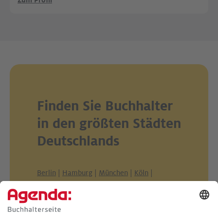
Zum Profil
Finden Sie Buchhalter
in den größten Städten
Deutschlands
Berlin
|
Hamburg
|
München
|
Köln
|
Frankfurt am Main
|
Stuttgart
|
Düsseldorf
|
Dortmund
|
Essen
|
Leipzig
|
Bremen
|
Dresden
|
Hannover
|
Nürnberg
|
Duisburg
|