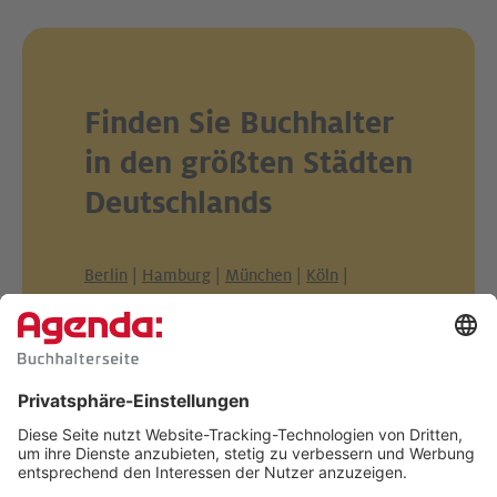
Finden Sie Buchhalter
in den größten Städten
Deutschlands
Berlin
|
Hamburg
|
München
|
Köln
|
Frankfurt am Main
|
Stuttgart
|
Düsseldorf
|
Dortmund
|
Essen
|
Leipzig
|
Bremen
|
Dresden
|
Hannover
|
Nürnberg
|
Duisburg
|
Bochum
|
Wuppertal
|
Bielefeld
|
Bonn
|
Mannheim
|
Karlsruhe
|
Münster
|
Wiesbaden
|
Augsburg
|
Gelsenkirchen