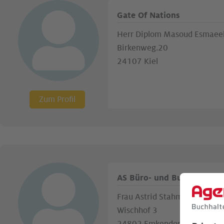
Gate Of Nations
Herr Diplom Masoud Esmaeel
Birkenweg.20
24107 Kiel
Zum Profil
AS Büro- und Buchführungs
Frau Astrid Stahmer
Wischhof 3