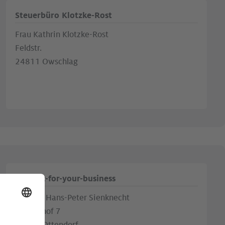
Steuerbüro Klotzke-Rost
Frau Kathrin Klotzke-Rost
Feldstr.
24811 Owschlag
support-for-your-business
Herr Dr. Hans-Peter Sienknecht
Wiesenhof 7