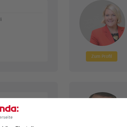
i
Zum Profil
service