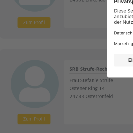
24802 Emkendorf
Zum Profil
SRB Strufe-Rechnungswese
Frau Stefanie Strufe
Ostener Ring 14
24783 Osterrönfeld
Zum Profil