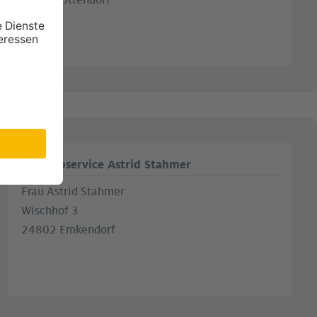
24107 Ottendorf
AS Büroservice Astrid Stahmer
Frau Astrid Stahmer
Wischhof 3
24802 Emkendorf