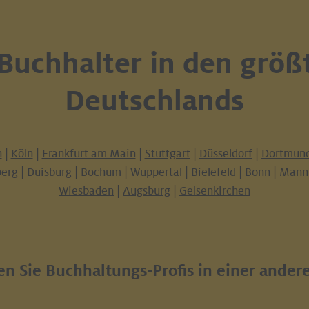
 Buchhalter in den größ
Deutschlands
n
|
Köln
|
Frankfurt am Main
|
Stuttgart
|
Düsseldorf
|
Dortmun
erg
|
Duisburg
|
Bochum
|
Wuppertal
|
Bielefeld
|
Bonn
|
Mann
Wiesbaden
|
Augsburg
|
Gelsenkirchen
n Sie Buchhaltungs-Profis in einer ander