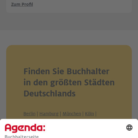
Zum Profil
Finden Sie Buchhalter
in den größten Städten
Deutschlands
Berlin
|
Hamburg
|
München
|
Köln
|
Frankfurt am Main
|
Stuttgart
|
Düsseldorf
|
Dortmund
|
Essen
|
Leipzig
|
Bremen
|
Dresden
|
Hannover
|
Nürnberg
|
Duisburg
|