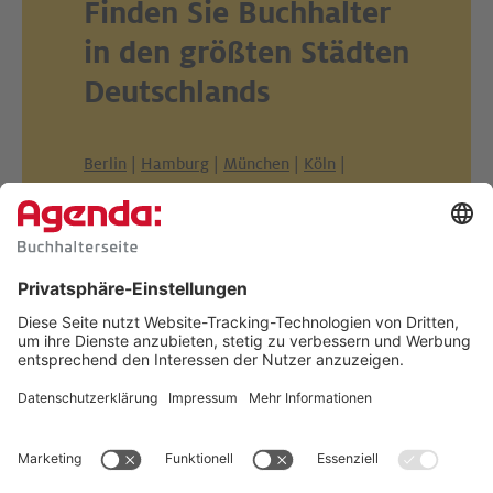
Finden Sie Buchhalter
in den größten Städten
Deutschlands
Berlin
|
Hamburg
|
München
|
Köln
|
Frankfurt am Main
|
Stuttgart
|
Düsseldorf
|
Dortmund
|
Essen
|
Leipzig
|
Bremen
|
Dresden
|
Hannover
|
Nürnberg
|
Duisburg
|
Bochum
|
Wuppertal
|
Bielefeld
|
Bonn
|
Mannheim
|
Karlsruhe
|
Münster
|
Wiesbaden
|
Augsburg
|
Gelsenkirchen
Benötigen Sie Buchhaltungs-
Profis in einer anderen Stadt?