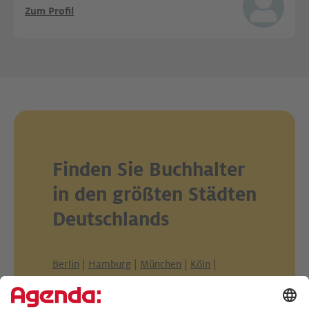
Zum Profil
Finden Sie Buchhalter
in den größten Städten
Deutschlands
Berlin
|
Hamburg
|
München
|
Köln
|
Frankfurt am Main
|
Stuttgart
|
Düsseldorf
|
Dortmund
|
Essen
|
Leipzig
|
Bremen
|