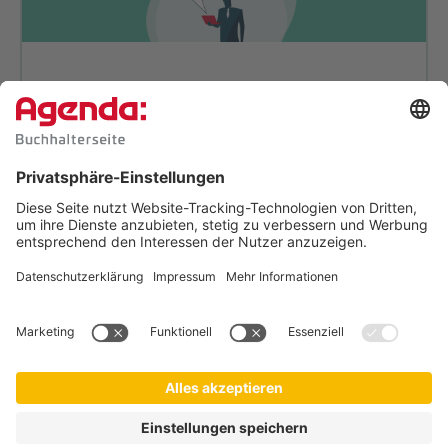
So digitalisieren Profi-Buch­hal­
ter: Machen Sie es nach.
Wer digitalisiert, braucht Klartext:
Wir zeigen
Ihnen konkrete Beispiele und liefern bewährte
Tipps, die Sie leicht umsetzen können.
Jetzt Tipps zur Digitalisierung
sichern