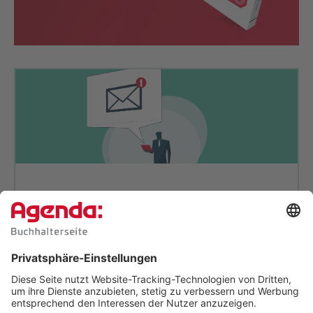
So digitalisieren Profi-Buch­hal­
ter: Machen Sie es nach.
Wer digitalisiert, braucht Klartext:
Wir zeigen
Ihnen konkrete Beispiele und liefern bewährte
Tipps, die Sie leicht umsetzen können.