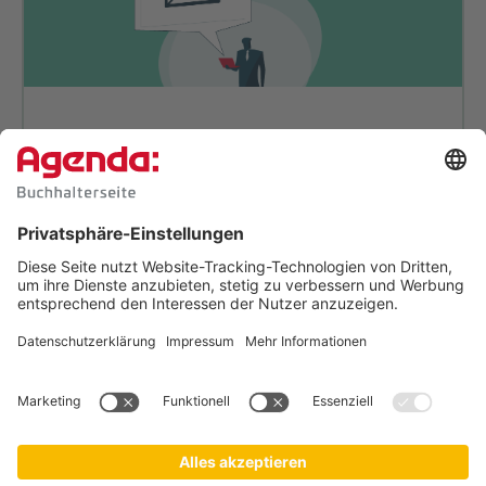
So digitalisieren Profi-Buch­hal­
ter: Machen Sie es nach.
Wer digitalisiert, braucht Klartext:
Wir zeigen
Ihnen konkrete Beispiele und liefern bewährte
Tipps, die Sie leicht umsetzen können.
Jetzt Tipps zur Digitalisierung
sichern