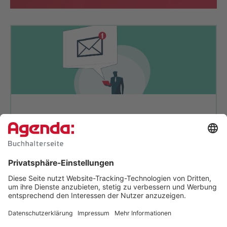
So digitalisieren Profi-Buch­hal­
ter: Machen Sie es nach.
Wer digitalisiert, braucht Klartext:
Wir zeigen
Ihnen konkrete Beispiele und liefern bewährte
Tipps, die Sie leicht umsetzen können.
Jetzt Tipps zur Digitalisierung
sichern