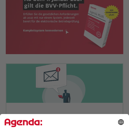
So digitalisieren Profi-Buch­hal­
ter: Machen Sie es nach.