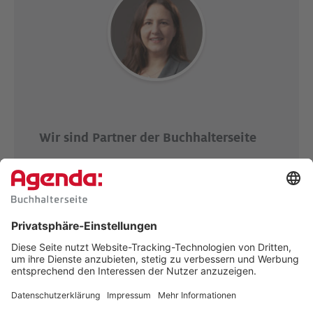
Wir sind Partner der Buch­halterseite
„Die Buchhalterseite unterstützt
Buchhaltungsprofis direkt in Ihrem Ar­beit­sall­
tag. Hierbei sind kompakte In­for­ma­tions­ver­
mitt­lung und praktische An­wend­bar­keit die
Maxime des neuen Web­an­ge­bots. Maxime, die
auch für unsere NWB Angebote gel­ten. Da­her
unter­stützen wir als Part­ner sehr gerne die
Buchhalterseite, z. B. mit News und
Informationen aus NWB-Rechnungswesen –