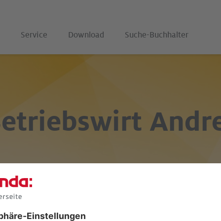
Service
Download
Suche-Buchhalter
etriebswirt
Andre