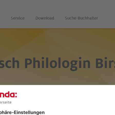
Service
Download
Suche-Buchhalter
sch Philologin
Bir