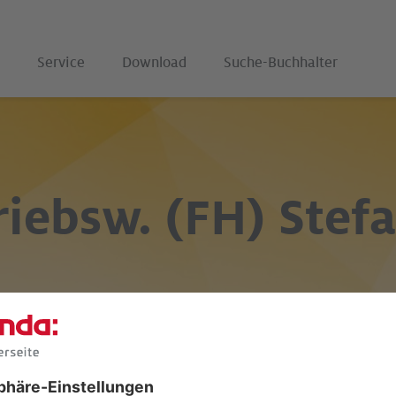
Service
Download
Suche-Buchhalter
riebsw. (FH) Stef