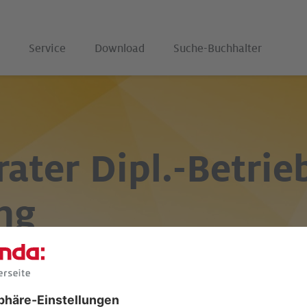
Service
Download
Suche-Buchhalter
rater
Dipl.-Betrie
ing