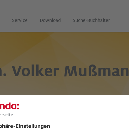
Service
Download
Suche-Buchhalter
m. Volker Mußma