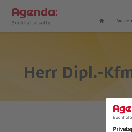
Wissen
Herr
Dipl.-Kf