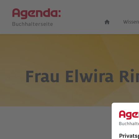
Wissen
Frau
Elwira Ri