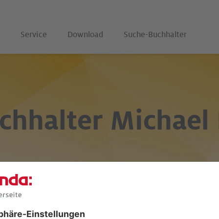
Service
Download
Suche-Buchhalter
chhalter
Michael P