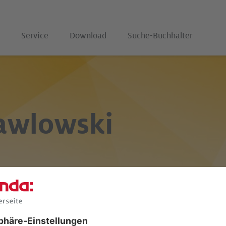
Service
Download
Suche-Buchhalter
awlowski