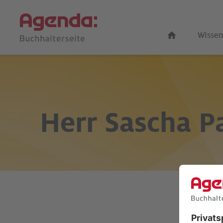
Wissen
Herr
Sascha P