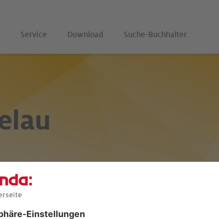
Service
Download
Suche-Buchhalter
elau