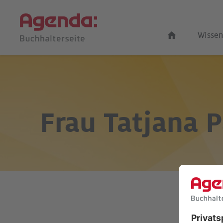
Wissen
Frau
Tatjana P