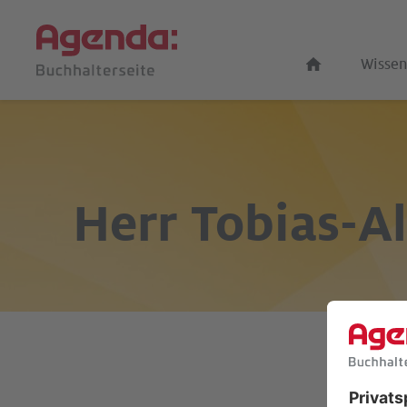
Wissen
Herr
Tobias-A