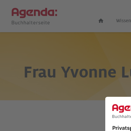
Wissen
Frau
Yvonne L