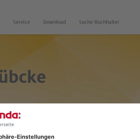
Service
Download
Suche-Buchhalter
übcke