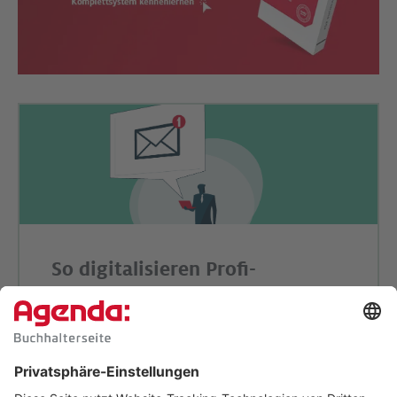
So digitalisieren Profi-
Buchhalter:
Machen Sie es nach.
Wer digitalisiert, braucht Klartext:
Wir zeigen
Ihnen konkrete Beispiele und liefern bewährte