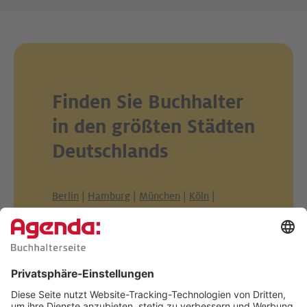
Finden Sie Buchhalter
in den größten Städten
Deutschlands
Berlin
|
Hamburg
|
München
|
Köln
|
Frankfurt am Main
|
Stuttgart
|
Düsseldorf
|
Dortmund
|
Essen
|
Leipzig
|
Bremen
|
Dresden
|
Hannover
|
Nürnberg
|
Duisburg
|
Bochum
|
Wuppertal
|
Bielefeld
|
Bonn
|
Mannheim
|
Karlsruhe
|
Münster
|
Wiesbaden
|
Augsburg
|
Gelsenkirchen