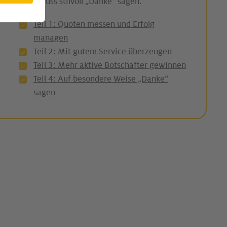
zum Schluss stilvoll „Danke“ sagen.
Teil 1: Quoten messen und Erfolg
managen
Teil 2: Mit gutem Service überzeugen
Teil 3: Mehr aktive Botschafter gewinnen
Teil 4: Auf besondere Weise „Danke“
sagen