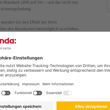
hr Mandant zählt auf Sie – und das nicht nur
Existenzgründung.
 werden Sie den Effekt bei Ihren
ten des Mandanten bestmöglich zu erfüllen,
hrt aber noch ein anderer Weg zu mehr
ier Service-Grundpfeiler.
 der
andanten überzeugen. Glaubt ein Mandant,
uch nicht an andere weiterempfehlen. Ganz