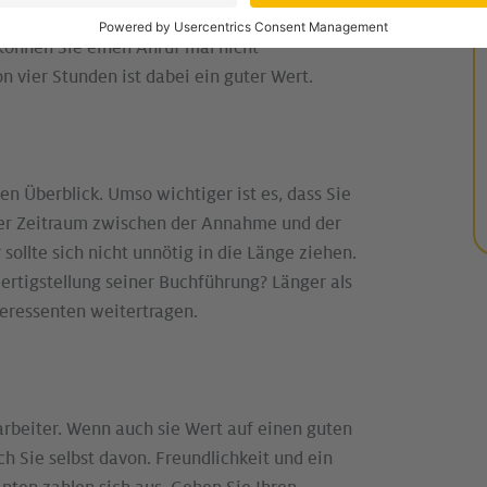
ich und meine persönliche Betreuung“. Auch
. Können Sie einen Anruf mal nicht
 vier Stunden ist dabei ein guter Wert.
n Überblick. Umso wichtiger ist es, dass Sie
der Zeitraum zwischen der Annahme und der
 sollte sich nicht unnötig in die Länge ziehen.
ertigstellung seiner Buchführung? Länger als
eressenten weitertragen.
rbeiter. Wenn auch sie Wert auf einen guten
h Sie selbst davon. Freundlichkeit und ein