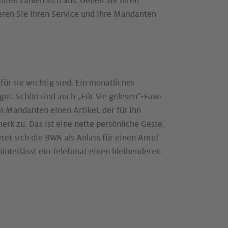
nten zahlen sich aus. Gehen Sie Ihren
eren Sie Ihren Service und Ihre Mandanten
ür sie wichtig sind. Ein monatliches
ut. Schön sind auch „Für Sie gelesen“-Faxe
m Mandanten einen Artikel, der für ihn
erk zu. Das ist eine nette persönliche Geste,
tet sich die BWA als Anlass für einen Anruf
hinterlässt ein Telefonat einen bleibenderen