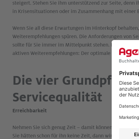
steigert. Stehen Sie ihm unterstützend zur Seite, denn i
in Krisensituationen oder im Zusammenhang mit einer 
Wenn Sie all diese Erwartungen im Hinterkopf behalten,
Weiterempfehlungen spüren. Die Anforderungen von Sei
sollte für Sie immer im Mittelpunkt stehen. Daneben fü
aktiven Weiterempfehlungen: Der optimale Ausbau der v
Die vier Grundpfeiler
Servicequalität
Erreichbarkeit
Nehmen Sie sich genug Zeit – damit können Sie Ihre M
Sie hätten schon für ihn keine Zeit, dann wird er sie a