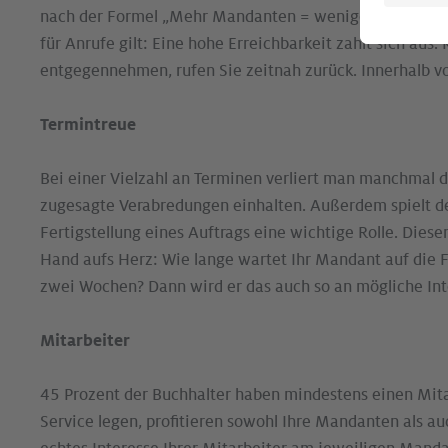
nach der Formel „Mehr Mandanten = weniger Zeit für m
für Anrufe gilt: Eine hohe Erreichbarkeit zahlt sich aus
entgegennehmen, rufen Sie zeitnah zurück. Innerhalb von
Termintreue
Bei einer Vielzahl an Terminen verliert man manchmal de
zugesagte Verabredungen einhalten. Außerdem spielt 
Fertigstellung eines Auftrags eine wichtige Rolle. Dieser
Hand aufs Herz: Wie lange wartet Ihr Mandant auf die F
zwei Wochen? Dann wird er das auch so an mögliche Int
Mitarbeiter
45 Prozent der Buchhalter haben mindestens einen Mita
Service legen, profitieren sowohl Ihre Mandanten als auc