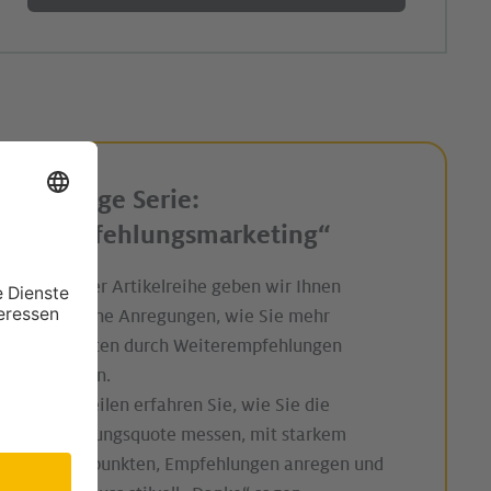
4-teilige Serie:
„Empfehlungsmarketing“
In unserer Artikelreihe geben wir Ihnen
praxisnahe Anregungen, wie Sie mehr
Mandanten durch Weiterempfehlungen
gewinnen.
In vier Teilen erfahren Sie, wie Sie die
Empfehlungsquote messen, mit starkem
Service punkten, Empfehlungen anregen und